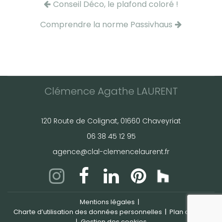
Conseil Déco, le plafond coloré !
Comprendre la norme Passivhaus
Clémence Agathe LAURENT
120 Route de Colignat, 01660 Chaveyriat
06 38 45 12 95
agence@clal-clemencelaurent.fr
Mentions légales
reca
Charte d’utilisation des données personnelles
Plan du site
Gestion des cookies