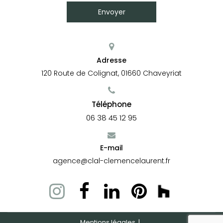
Adresse
120 Route de Colignat,
01660
Chaveyriat
Téléphone
06 38 45 12 95
E-mail
agence@clal-clemencelaurent.fr
Mentions légales
reca