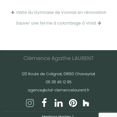
Visite du Gymnase de Vonnas en rénovation
Sauver une ferme à colombage à Viriat
Clémence Agathe LAURENT
120 Route de Colignat, 01660 Chaveyriat
06 38 45 12 95
agence@clal-clemencelaurent.fr
Mentions légales
reca