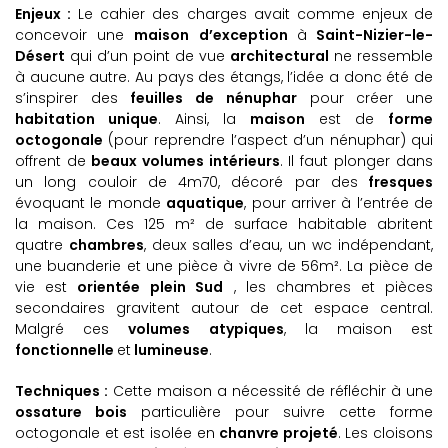
E
njeux :
Le cahier des charges avait comme enjeux de
concevoir une
maison d’exception
à
Saint-Nizier-le-
Désert
qui d’un point de vue
architectural
ne ressemble
à aucune autre. Au pays des étangs, l’idée a donc été de
s’inspirer des
feuilles de nénuphar
pour créer une
habitation unique
. Ainsi, la
maison
est de
forme
octogonale
(pour reprendre l’aspect d’un nénuphar)
qui
offrent de
beaux volumes intérieurs
. Il faut plonger dans
un long couloir de 4m70, décoré par des
fresques
évoquant le monde
aquatique
, pour arriver à l’entrée de
la maison. Ces 125 m² de surface habitable abritent
quatre
chambres
, deux salles d’eau, un wc indépendant,
une buanderie et une pièce à vivre de 56m². La pièce de
vie est
orientée
plein Sud
, les chambres et pièces
secondaires gravitent autour de cet espace central.
Malgré ces
volumes atypiques
, la maison est
fonctionnelle
et
lumineuse
.
Techniques :
Cette maison a nécessité de réfléchir à une
ossature bois
particulière pour suivre cette forme
octogonale et est isolée en
chanvre projeté
. Les cloisons