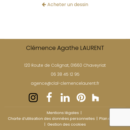
Acheter un dessin
Clémence Agathe LAURENT
120 Route de Colignat, 01660 Chaveyriat
06 38 45 12 95
agence@clal-clemencelaurent.fr
Mentions légales
reca
Charte d’utilisation des données personnelles
Plan du site
Gestion des cookies