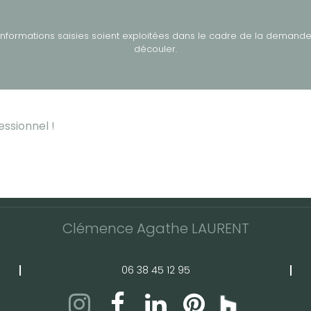
informations saisies soient exploitées dans le cadre de la demande
découler.
ssionnel !
Clémence Agathe LAURENT
06 38 45 12 95