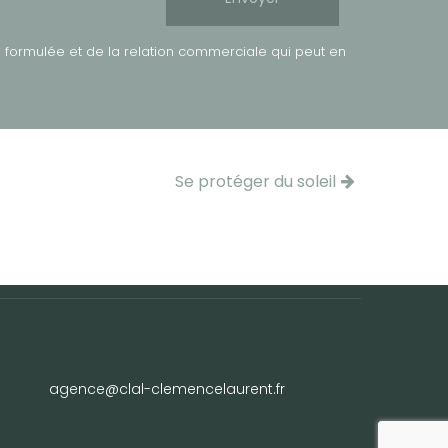
 formulée et de la relation commerciale qui peut en
Se protéger du soleil
agence@clal-clemencelaurent.fr
reca