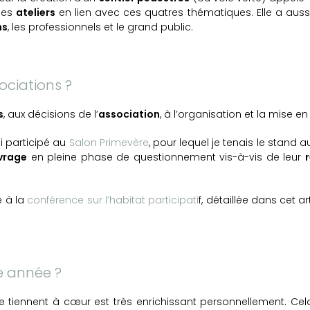
des
ateliers
en lien avec ces quatres thématiques. Elle a aus
ns
, les professionnels et le grand public.
ociations ?
s
, aux décisions de l’
association
, à l’organisation et la mise e
’ai participé au
Salon Primevère
, pour lequel je tenais le stand
vrage
en pleine phase de questionnement vis-à-vis de leur
é à la
conférence sur l’habitat participati
f, détaillée dans cet 
e année ?
tiennent à cœur est très enrichissant personnellement. Ce