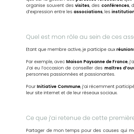
organise souvent des
visites
, des
conférences
, 
d’expression entre les
associations
, les
institutio
Quel est mon rôle au sein de ces ass
Etant que membre active, je participe aux
réunion
Par exemple, avec
Maison Paysanne de France
, j
J’ai eu l’occasion de conseiller des
maîtres d’ou
personnes passionnées et passionantes.
Pour
Initiative Commune
, j’ai récemment particip
leur site internet et de leur réseaux sociaux.
Ce que j’ai retenue de cette premièr
Partager de mon temps pour des causes qui me 