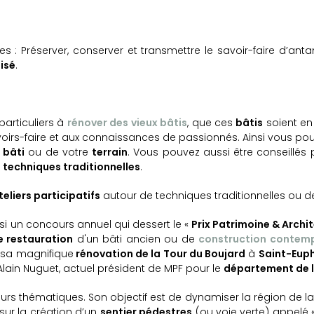
 Préserver, conserver et transmettre le savoir-faire d’antan
isé
.
particuliers à
rénover des vieux bâtis
, que ces
bâtis
soient e
oirs-faire et aux connaissances de passionnés. Ainsi vous pouve
e
bâti
ou de votre
terrain
. Vous pouvez aussi être conseillés
s
techniques traditionnelles
.
teliers participatifs
autour de techniques traditionnelles ou 
ssi un concours annuel qui dessert le «
Prix Patrimoine & Archi
e restauration
d'un bâti ancien ou de
construction contem
r sa magnifique
rénovation de la Tour du Boujard
à
Saint-Eup
Alain Nuguet, actuel président de MPF pour le
département de l
ieurs thématiques. Son objectif est de dynamiser la région de l
 sur la création d’un
sentier pédestres
(ou voie verte) appelé 