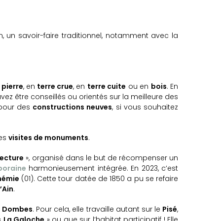
, un savoir-faire traditionnel, notamment avec la
n
pierre
, en
terre crue
, en
terre cuite
ou en
bois
. En
z être conseillés ou orientés sur la meilleure des
 pour des
constructions neuves
, si vous souhaitez
des
visites de monuments
.
tecture
», organisé dans le but de récompenser un
poraine
harmonieusement intégrée. En 2023, c’est
hémie
(01). Cette tour datée de 1850 a pu se refaire
’Ain
.
a
Dombes
. Pour cela, elle travaille autant sur le
Pisé
,
«
La Galoche
» ou que sur l’habitat participatif ! Elle